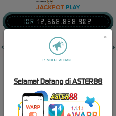
JACKPOT
PLAY
IDR
12,668,838,902
×
HOT GAMES
SLOTS
LIVE CASINO
RACE
OLAHRAGA
CRA
PEMBERITAHUAN !!
GAME POPULER
Selamat Datang di ASTER88
GATES OF OLYMPUS POP
STORM OF SETH 2
NEZHA 2
MAHJONG MAX