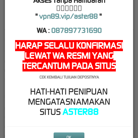
Akses Tanpa Hambatan
No.1 Terbaik Indonesia
👇🏻
👇🏻
👇🏻
"
vpn89.vip/aster88
"
Copyright © 2026.
ASTER88
. Seluruh Hak Cipta Dilindungi
WA :
087897731690
Kebijaksanaan
Platform
HARAP SELALU KONFIRMASI
Tentang ASTER88
Promosi
LEWAT WA RESMI YANG
FAQ
Loyalty
TERCANTUM PADA SITUS
Responsible Gambling
Referral
CEK KEMBALI TUJUAN DEPOSITNYA
Syarat dan Ketentuan
HATI-HATI PENIPUAN
Kategori
Dukungan
MENGATASNAMAKAN
Hot Games
SITUS
ASTER88
+6287897731690
Slots
aster88_official
Live Casino
Race
OK